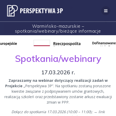
Przejdź
do
treści
Warmińsko-mazurskie –
spotkania/webinary/bieżące informacje
Spotkania/webinary
17.03.2026 r.
Zapraszamy na webinar dotyczący realizacji zadań w
Projekcie
„Perspektywa 3P”. Na spotkaniu zostaną poruszone
kwestie związane z podpisywaniem umów grantowych,
realizacją szkoleń oraz przedstawiony zostanie arkusz ewaluacji
zmian w PPP.
Dołącz do spotkania 17.03.2026 (10:00 – 11:00
)
:
→
link