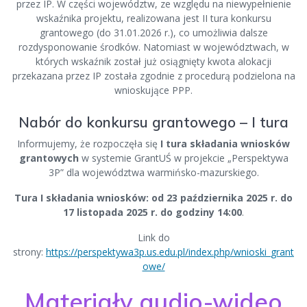
przez IP. W części województw, ze względu na niewypełnienie
wskaźnika projektu, realizowana jest II tura konkursu
grantowego (do 31.01.2026 r.), co umożliwia dalsze
rozdysponowanie środków. Natomiast w województwach, w
których wskaźnik został już osiągnięty kwota alokacji
przekazana przez IP została zgodnie z procedurą podzielona na
wnioskujące PPP.
Nabór do konkursu grantowego – I tura
Informujemy, że rozpoczęła się
I tura składania wniosków
grantowych
w systemie GrantUŚ w projekcie „Perspektywa
3P” dla województwa warmińsko-mazurskiego.
Tura I składania wniosków: od 23 października 2025 r. do
17 listopada 2025 r. do godziny 14:00
.
Link do
strony:
https://perspektywa3p.us.edu.pl/index.php/wnioski_grant
owe/
Materiały audio-wideo