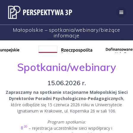
Przejdź
do
treści
Małopolskie – spotkania/webinary/bieżące
informacje
Spotkania/webinary
15.06.2026 r.
Zapraszamy na spotkanie stacjonarne Małopolskiej Sieci
Dyrektorów Poradni Psychologiczno-Pedagogicznych
,
które odbędzie się 15 czerwca 2026 roku w Uniwersytecie
Ignatianum w Krakowie, ul. Kopernika 26 w sali 106.
Program spotkania:
30
8
– rejestracja uczestników sieci współpracy i