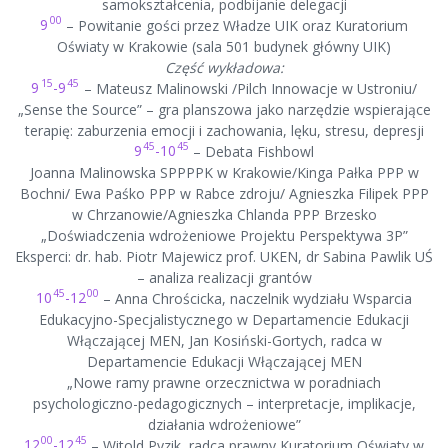
samokształcenia, podbijanie delegacji
00
9
– Powitanie gości przez Władze UIK oraz Kuratorium
Oświaty w Krakowie (sala 501 budynek główny UIK)
Część wykładowa:
15
45
9
-9
– Mateusz Malinowski /Pilch Innowacje w Ustroniu/
„Sense the Source” – gra planszowa jako narzędzie wspierające
terapię: zaburzenia emocji i zachowania, lęku, stresu, depresji
45
45
9
-10
– Debata Fishbowl
Joanna Malinowska SPPPPK w Krakowie/Kinga Pałka PPP w
Bochni/ Ewa Paśko PPP w Rabce zdroju/ Agnieszka Filipek PPP
w Chrzanowie/Agnieszka Chlanda PPP Brzesko
„Doświadczenia wdrożeniowe Projektu Perspektywa 3P”
Eksperci: dr. hab. Piotr Majewicz prof. UKEN, dr Sabina Pawlik UŚ
– analiza realizacji grantów
45
00
10
-12
– Anna Chrościcka, naczelnik wydziału Wsparcia
Edukacyjno-Specjalistycznego w Departamencie Edukacji
Włączającej MEN, Jan Kosiński-Gortych, radca w
Departamencie Edukacji Włączającej MEN
„Nowe ramy prawne orzecznictwa w poradniach
psychologiczno-pedagogicznych – interpretacje, implikacje,
działania wdrożeniowe”
00
45
12
-12
– Witold Pyzik, radca prawny Kuratorium Oświaty w