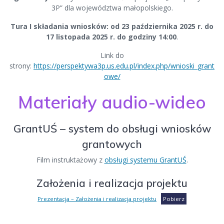
3P” dla województwa małopolskiego.
Tura I składania wniosków: od 23 października 2025 r. do
17 listopada 2025 r. do godziny 14:00
.
Link do
strony:
https://perspektywa3p.us.edu.pl/index.php/wnioski_grant
owe/
Materiały audio-wideo
GrantUŚ – system do obsługi wniosków
grantowych
Film instruktażowy z
obsługi systemu GrantUŚ
.
Założenia i realizacja projektu
Prezentacja – Założenia i realizacja projektu
Pobierz