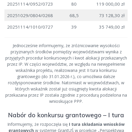
20251114/0952/0723
80
119 000,00 zł
20251029/0804/0268
68,5
73 128,30 zł
20251114/1010/0727
39
35 749,00 zł
Jednocześnie informujemy, że zróżnicowanie wysokości
przyznanych środków pomiędzy województwami wynika z
przyjętych procedur konkursowych i kwot alokacji przekazanych
przez IP. W części województw, ze względu na niewypełnienie
wskaźnika projektu, realizowana jest II tura konkursu
grantowego (do 31.01.2026 r.), co umożliwia dalsze
rozdysponowanie środków. Natomiast w województwach, w
których wskaźnik został już osiągnięty kwota alokacji
przekazana przez IP została zgodnie z procedurą podzielona na
wnioskujące PPP.
Nabór do konkursu grantowego – I tura
Informujemy, że rozpoczęła się
I tura składania wniosków
grantowych
w systemie GrantUŚ w projekcie „Perspektywa