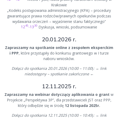
Krakowie
„Kodeks postępowania administracyjnego (KPA) – procedury
gwarantujące prawa rodziców/prawnych opiekunów podczas
wydawania orzeczeń – wyjaśnienie stanu faktycznego”
45
30
12
-13
Dyskusja, wnioski, podsumowanie
20.01.2026 r.
Zapraszamy na spotkanie online z zespołem eksperckim
i PPP
, które przystąpiły do konkursu grantowego w I turze
naboru wniosków.
Dołącz do spotkania 20.01.2026 (10:00 – 11:00
)
:
→
link
niedostępny – spotkanie zakończone
←
12.11.2025 r.
Zapraszamy na webinar dotyczący aplikowania o grant
w
Projekcie „Perspektywa 3P”, dla przedstawicieli JST oraz PPP,
który odbędzie się w środę
12 listopada 2025r.
Dołącz do spotkania 12.11.2025 (10:00 – 10:45
)
:
→
link