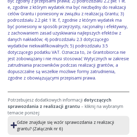
być zgodny z przepisami prawa; 2) podrozdziału 2.2 pkt 1 lit.
e, zgodnie z którym wydatek ma być niezbędny do realizacji
celów Grantu i poniesiony w związku z realizacją Grantu; 3)
podrozdziału 2.2 pkt 1 lit. f, zgodnie z którym wydatek ma
być poniesiony w sposób przejrzysty, racjonalny i efektywny,
z zachowaniem zasad uzyskiwania najlepszych efektów z
danych nakładów; 4) podrozdziału 2.3 dotyczącego
wydatków niekwalifikowalnych; 5) podrozdziału 3.5
dotyczącego podatku VAT. Oznacza to, że Grantobiorca nie
jest zobowiązany i nie musi stosować Wytycznych w zakresie
zatrudniania pracowników podczas realizacji grantów, a
dopuszczalne są wszelkie możliwe formy zatrudnienia,
zgodne z obowiązującymi przepisami prawa.
Potrzebujesz dodatkowych informacji
dotyczących
sprawozdania z realizacji grantu
– kliknij na wybranym
temacie poniżej:
Gdzie znajduje się wzór sprawozdania z realizacji
grantu? (Załącznik nr 6)