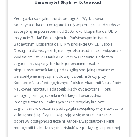
Uniwersytet Śląski w Katowicach
Pedagożka specjalna, surdopedagoża, Wydziałowa
Koordynatorka ds. Dostępności UŚ wspierająca studentów ze
szczególnymi potrzebami od 2008 roku. Ekspertka ds. UD w
Instytucie Badań Edukacyjnych – Państwowym Instytucie
Badawczym, Ekspertka ds. ETR w projekcie UNICEF Szkoła
Dostępna dla wszystkich, nauczycielka akademicka związana z
Wydziałem Sztuki i Nauk o Edukacji w Cieszynie. Badaczka
zagadnień związanych z funkcjonowaniem osób z
niepełnosprawnościami, pedagogiką specjalną również w
perspektywie międzynarodowej. Członkini Sekcji przy
Komitecie Nauk Pedagogicznych Polskiej Akademii Nauk, Rady
Naukowej Instytutu Pedagogiki, Rady dydaktycznej Pionu
pedagogicznego, członkini Polskiego Towarzystwa
Pedagogicznego. Realizująca różne projekty krajowe i
zagraniczne w obszarze pedagogiki specjalnej, w tym związane
z dostępnością. Czynnie włączająca się w prace na rzecz
poprawy dostępności uczelni. Autorka/współautorka kilku
monografii i kilkudziesięciu artykułów z pedagogiki specjalnej.