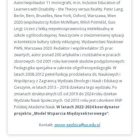
Autor/współautor 11 monografii, m.in. Inclusive Education of
Learners with Disability – the Theory versus Reality. Peter Lang,
Berlin, Bern, Bruxelles, New York, Oxford, Warszawa, Wien
2020 (współautorzy Robin McWilliam, Miloň Potměšil, Guo
Ling); Uczeń z lekką niepełnosprawnością intelektualną w
szkole ogólnodostępnej. Nauczyciele o (nie)zmienianej sytuacji
w kontekście kultury szkoły inkluzyjnej. Wydawnictwo Naukowe
PWN, Warszawa 2020. Redaktor i współredaktor 25 prac
zwartych, autor ponad 200 artykułów i rozdziałów w pracach
zbiorowych. Od 2001 roku kierownik studiów podyplomowych:
Pedagogika specjalna w zakresie oligofrenopedagogiki. W
latach 2008-2012 pełnił funkcję prodziekana ds. Naukowych i
Współpracy z Zagranicą Wydziału Etnologii i Nauk i Edukacji w
Cieszynie, w latach 2013 – 2018 dziekana tego wydziału. Po
zmianach strukturalnych UŚ od 2019 do 2024 roku dziekan
Wydziału Nauk Społecznych. Od 2015 roku jest członkiem KNP
Polskiej Akademii Nauk.
W latach 2022-2024 koordynator
projektu „Model Wsparcia Międzysektorowego”.
Kontakt:
zenon.gajdzica@us.edu.pl