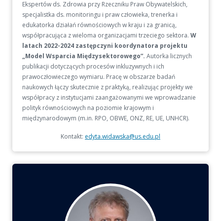
Ekspertów ds. Zdrowia przy Rzeczniku Praw Obywatelskich,
specjalistka ds. monitoringu i praw człowieka, trenerka i
edukatorka działań równościowych w kraju i za granicą,
współpracująca z wieloma organizacjami trzeciego sektora.
W
latach 2022-2024 zastępczyni koordynatora projektu
„Model Wsparcia Międzysektorowego”.
Autorka licznych
publikacji dotyczących procesów inkluzywnych i ich
prawoczłowieczego wymiaru. Pracę w obszarze badań
naukowych łączy skutecznie z praktyką, realizując projekty we
współpracy z instytucjami zaangażowanymi we wprowadzanie
polityk równościowych na poziomie krajowym i
międzynarodowym (m.in. RPO, OBWE, ONZ, RE, UE, UNHCR).
Kontakt:
edyta.widawska@us.edu.pl