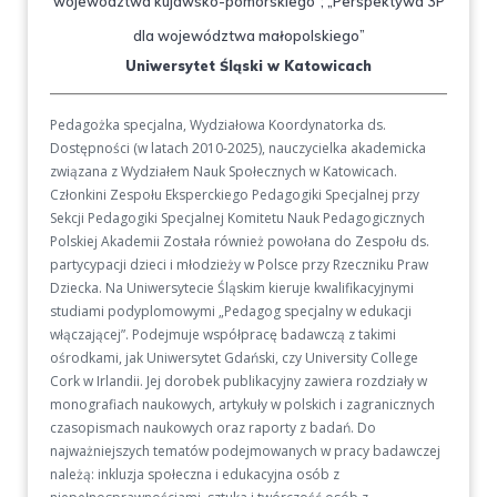
województwa kujawsko-pomorskiego”; „Perspektywa 3P
dla województwa małopolskiego”
Uniwersytet Śląski w Katowicach
Pedagożka specjalna, Wydziałowa Koordynatorka ds.
Dostępności (w latach 2010-2025), nauczycielka akademicka
związana z Wydziałem Nauk Społecznych w Katowicach.
Członkini Zespołu Eksperckiego Pedagogiki Specjalnej przy
Sekcji Pedagogiki Specjalnej Komitetu Nauk Pedagogicznych
Polskiej Akademii Została również powołana do Zespołu ds.
partycypacji dzieci i młodzieży w Polsce przy Rzeczniku Praw
Dziecka. Na Uniwersytecie Śląskim kieruje kwalifikacyjnymi
studiami podyplomowymi „Pedagog specjalny w edukacji
włączającej”. Podejmuje współpracę badawczą z takimi
ośrodkami, jak Uniwersytet Gdański, czy University College
Cork w Irlandii. Jej dorobek publikacyjny zawiera rozdziały w
monografiach naukowych, artykuły w polskich i zagranicznych
czasopismach naukowych oraz raporty z badań. Do
najważniejszych tematów podejmowanych w pracy badawczej
należą: inkluzja społeczna i edukacyjna osób z