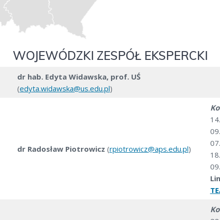
WOJEWÓDZKI ZESPÓŁ EKSPERCKI
dr hab. Edyta Widawska, prof. UŚ
(
edyta.widawska@us.edu.pl
)
Ko
14
09
07
dr Radosław Piotrowicz
(
rpiotrowicz@aps.edu.pl
)
18
09
Li
T
Ko