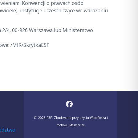
owieniami Konwencji o prawach osób
iciele), instytucje uczestniczące we wdrażaniu
lna 2/4, 00-926 Warszawa lub Ministerstwo
dowe: /MIR/SkrytkaESP
© 2026 P3P. Zbudowano przy użyciu WordPressa i
motywu Mesmerize
wództwo