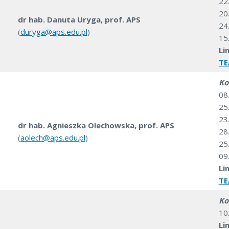
22
20
dr hab. Danuta Uryga, prof. APS
24
(
duryga@aps.edu.pl
)
15
Li
T
Ko
08
25
23
dr hab. Agnieszka Olechowska, prof. APS
28
(
aolech@aps.edu.pl
)
25
09
Li
T
Ko
10
Li