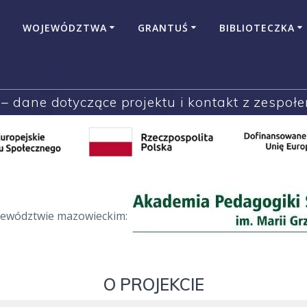
WOJEWÓDZTWA
GRANTUŚ
BIBLIOTECZKA
– dane dotyczące projektu i kontakt z zespoł
jewództwie mazowieckim:
O PROJEKCIE