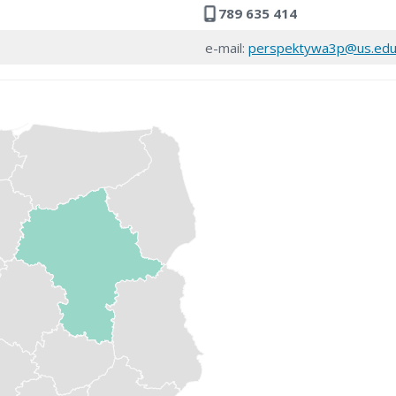
789 635 414
e-mail:
perspektywa3p@us.edu.