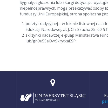
Sygnały, zgłoszenia lub skargi dotyczące wyst
niepełnosprawnych, mogą przekazywać osoby fizyc
funduszy Unii Europejskiej, strona społeczna (st
poczty tradycyjnej – w formie listownej na ad
Edukacji Narodowej, al. J. Ch. Szucha 25, 00-
skrzynki nadawczej e-puap Ministerstwa Fund
lub/gn9u55ai9v/SkrytkaESP
Ko
pe