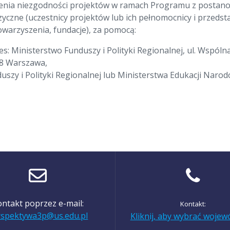
ąpienia niezgodności projektów w ramach Programu z postan
zne (uczestnicy projektów lub ich pełnomocnicy i przedstaw
owarzyszenia, fundacje), za pomocą:
res: Ministerstwo Funduszy i Polityki Regionalnej, ul. Wspó
918 Warszawa,
uszy i Polityki Regionalnej lub Ministerstwa Edukacji Naro
ntakt poprzez e-mail:
Kontakt:
rspektywa3p@us.edu.pl
Kliknij, aby wybrać woje