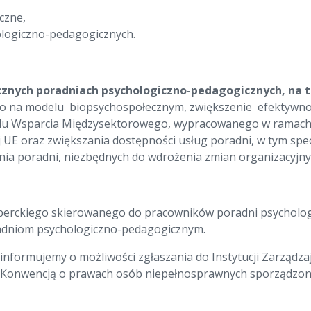
czne,
ologiczno-pedagogicznych.
cznych poradniach psychologiczno-pedagogicznych, na 
o na modelu biopsychospołecznym, zwiększenie efektywnośc
u Wsparcia Międzysektorowego, wypracowanego w ramach p
 UE oraz zwiększania dostępności usług poradni, w tym spec
ia poradni, niezbędnych do wdrożenia zmian organizacyjny
eksperckiego skierowanego do pracowników poradni psychol
adniom psychologiczno-pedagogicznym.
nformujemy o możliwości zgłaszania do Instytucji Zarządzają
 z Konwencją o prawach osób niepełnosprawnych sporządzoną