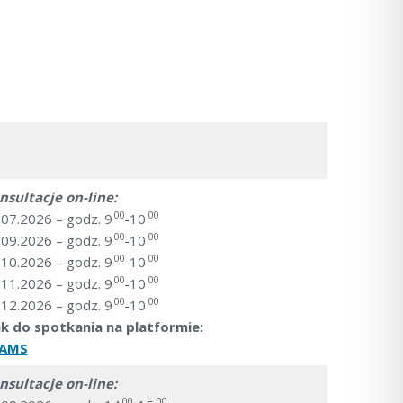
nsultacje on-line:
00
00
.07.2026 – godz. 9
-10
00
00
.09.2026 – godz. 9
-10
00
00
.10.2026 – godz. 9
-10
00
00
.11.2026 – godz. 9
-10
00
00
.12.2026 – godz. 9
-10
nk do spotkania na platformie:
EAMS
nsultacje on-line:
00
00