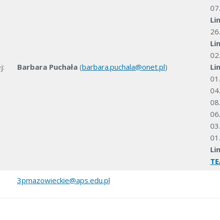
07
Li
26
Li
02
j:
Barbara Puchała
(
barbara.puchala@onet.pl
)
Li
01
04
08
06
03
01
Li
T
3pmazowieckie@aps.edu.pl