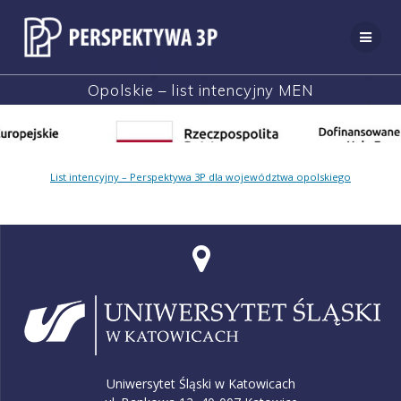
Przejdź
do
treści
Opolskie – list intencyjny MEN
List intencyjny – Perspektywa 3P dla województwa opolskiego
Uniwersytet Śląski w Katowicach