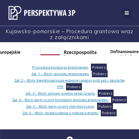
Przejdź
do
treści
Kujawsko-pomorskie – Procedura grantowa wraz
z załącznikami
Procedura konkursu grantowego
Pobierz
Zał. 1 – Wzór wniosku grantowego
Pobierz
Zał. 2 – Wzór Kwestionariusza wstępnej analizy potrzeb i zasobów
PPP
Pobierz
Zał. 3 – Wzór umowy powierzenia Grantu
Pobierz
Zał. 4 – Wzór karty oceny formalnej wniosku grantowego
Pobierz
Zał. 5 – Wzór karty oceny merytorycznej
Pobierz
Zał. 6 – Wzór sprawozdania z realizacji grantu
Pobierz