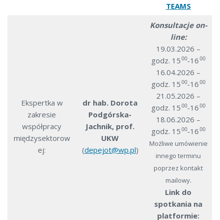
TEAMS
Konsultacje on-
line:
19.03.2026 –
00
00
godz. 15
-16
16.04.2026 –
00
00
godz. 15
-16
21.05.2026 –
Ekspertka w
dr hab. Dorota
00
00
godz. 15
-16
zakresie
Podgórska-
18.06.2026 –
współpracy
Jachnik, prof.
00
00
godz. 15
-16
międzysektorow
UKW
Możliwe umówienie
ej:
(
depejot@wp.pl
)
innego terminu
poprzez kontakt
.
mailowy
Link do
spotkania na
platformie: