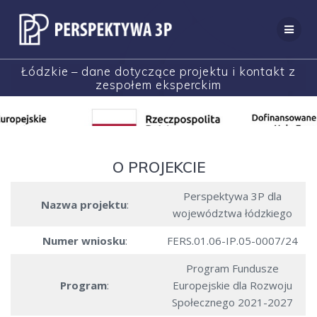
Przejdź
do
treści
Łódzkie – dane dotyczące projektu i kontakt z
zespołem eksperckim
O PROJEKCIE
Perspektywa 3P dla
Nazwa projektu
:
województwa łódzkiego
Numer wniosku
:
FERS.01.06-IP.05-0007/24
Program Fundusze
Program
:
Europejskie dla Rozwoju
Społecznego 2021-2027