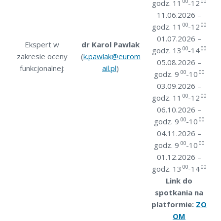
00
00
godz. 11
-12
11.06.2026 –
00
00
godz. 11
-12
01.07.2026 –
Ekspert w
dr Karol Pawlak
00
00
godz. 13
-14
zakresie oceny
(
k.pawlak@eurom
05.08.2026 –
funkcjonalnej:
ail.pl
)
00
00
godz. 9
-10
03.09.2026 –
00
00
godz. 11
-12
06.10.2026 –
00
00
godz. 9
-10
04.11.2026 –
00
00
godz. 9
-10
01.12.2026 –
00
00
godz. 13
-14
Link do
spotkania na
platformie:
ZO
OM