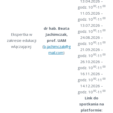
13.04.2026 –
00
00
godz. 10
-11
11.05.2026 –
00
00
godz. 10
-11
13.07.2026 –
dr hab. Beata
00
00
godz. 10
-11
Ekspertka w
Jachimczak,
24.08.2026 –
zakresie edukacji
prof. UAM
00
00
godz. 10
-11
włączającej:
(
b.jachimczak@g
21.09.2026 –
mail.com
)
00
00
godz. 10
-11
26.10.2026 –
00
00
godz. 10
-11
16.11.2026 –
00
00
godz. 10
-11
14.12.2026 –
00
00
godz. 10
-11
Link do
spotkania na
platformie: