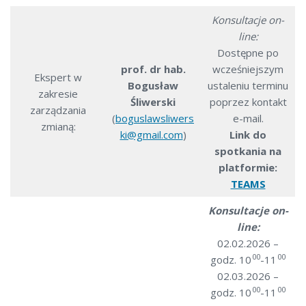
Konsultacje on-
line:
Dostępne po
prof. dr hab.
wcześniejszym
Ekspert w
Bogusław
ustaleniu terminu
zakresie
Śliwerski
poprzez kontakt
zarządzania
(
boguslawsliwers
e-mail.
zmianą:
ki@gmail.com
)
Link do
spotkania na
platformie:
TEAMS
Konsultacje on-
line:
02.02.2026 –
00
00
godz. 10
-11
02.03.2026 –
00
00
godz. 10
-11